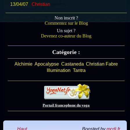
13/04/07
Christian
Non inscrit ?
Commentez sur le Blog
Un sujet ?
Devenez co-auteur du Blog
Catégorie :
Alchimie
Apocalypse
Castaneda
Christian Fabre
Illumination
Tantra
Portail francophone du yoga
Haut
Boosted by
mcdi.fr