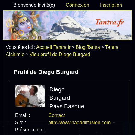
Bienvenue Invité(e)
Connexion
Inscription
Vous êtes ici :
Accueil Tantra.fr
>
Blog Tantra
>
Tantra
Alchimie
>
Visu profil de Diego Burgard
Profil de Diego Burgard
Diego
Burgard
Pays Basque
Email :
Contact
Site :
http://www.naaddiffusion.com
Présentation :