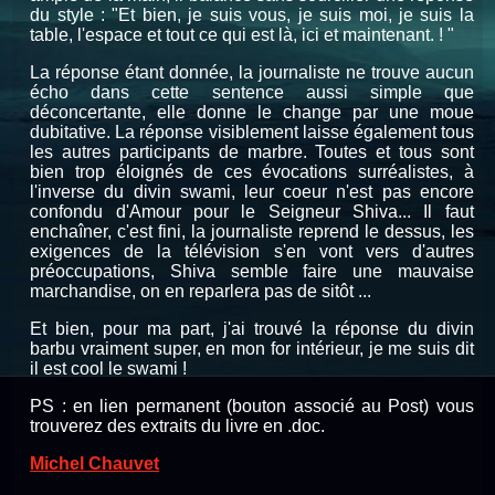
du style : "Et bien, je suis vous, je suis moi, je suis la
table, l'espace et tout ce qui est là, ici et maintenant. ! "
La réponse étant donnée, la journaliste ne trouve aucun
écho dans cette sentence aussi simple que
déconcertante, elle donne le change par une moue
dubitative. La réponse visiblement laisse également tous
les autres participants de marbre. Toutes et tous sont
bien trop éloignés de ces évocations surréalistes, à
l'inverse du divin swami, leur coeur n'est pas encore
confondu d'Amour pour le Seigneur Shiva... Il faut
enchaîner, c'est fini, la journaliste reprend le dessus, les
exigences de la télévision s'en vont vers d'autres
préoccupations, Shiva semble faire une mauvaise
marchandise, on en reparlera pas de sitôt ...
Et bien, pour ma part, j'ai trouvé la réponse du divin
barbu vraiment super, en mon for intérieur, je me suis dit
il est cool le swami !
PS : en lien permanent (bouton associé au Post) vous
trouverez des extraits du livre en .doc.
Michel Chauvet