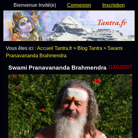
Bienvenue Invité(e)
Connexion
Inscription
Vous êtes ici :
Accueil Tantra.fr
>
Blog Tantra
>
Swami
Pranavananda Brahmendra
Swami Pranavananda Brahmendra
11/01/2007