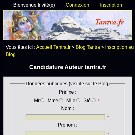
Bienvenue Invité(e)
Connexion
Inscription
Vous êtes ici :
Accueil Tantra.fr
>
Blog Tantra
>
Inscription au
Blog
Candidature Auteur tantra.fr
Données publiques (visible sur le Blog)
Préfixe :
Mr
Mme
Mlle
Sté
*
Nom :
*
Prénom :
*