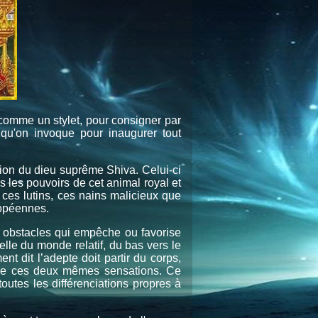
e comme un stylet, pour consigner par
 qu'on invoque pour inaugurer tout
ention du dieu suprême Shiva. Celui-ci
s les pouvoirs de cet animal royal et
ces lutins, ces nains malicieux que
ropéennes.
s obstacles qui empêche ou favorise
chelle du monde relatif, du bas vers le
nt dit l’adepte doit partir du corps,
ion de ces deux mêmes sensations. Ce
outes les différenciations propres à