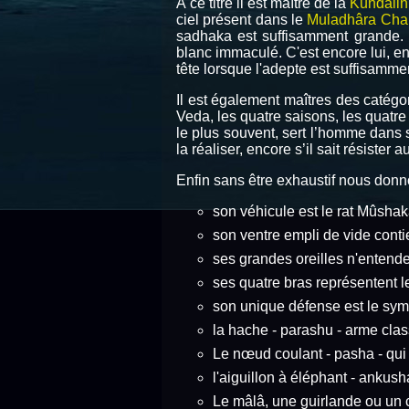
À ce titre il est maître de la
Kundalin
ciel présent dans le
Muladhâra Cha
sadhaka est suffisamment grande. 
blanc immaculé. C'est encore lui, e
tête lorsque l'adepte est suffisamm
Il est également maîtres des catégor
Veda, les quatre saisons, les quatre a
le plus souvent, sert l’homme dans s
la réaliser, encore s’il sait résister
Enfin sans être exhaustif nous donn
son véhicule est le rat Mûshak
son ventre empli de vide conti
ses grandes oreilles n'entende
ses quatre bras représentent 
son unique défense est le symb
la hache - parashu - arme class
Le nœud coulant - pasha - qui s
l'aiguillon à éléphant - ankus
Le mâlâ, une guirlande ou un c