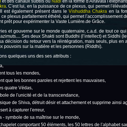
i
et des canaux subtils ou
Nadî
en la forme d'Airavata l'éléphant
kra
. C'est lui, en la puissance de ce plexus, qui permet l'élévat
Il est également présent dans le
Vishuddha Chakra
en la for
n ce plexus parfaitement éthéré, qui permet l'accomplissement du
ent prêt pour expérimenter la Vaste Lumière.de Grâce.
ies et gouverne sur le monde quaternaire, c.a.d. de tout ce qui
zimuts.... Ses deux Shakti sont Buddhi (l’intellect) et Siddhi (le
a décision du retour vers la réintégration, mais seuls, plus en a
 aux pouvoirs sur la matière et les personnes (Riddhi).
ons quelques uns des ses attributs :
a,
ent tous les mondes,
nt que les bonnes paroles et rejettent les mauvaises,
les quatre Védas,
ole de l'unicité et de la transcendance,
ique de Shiva, détruit désir et attachement et supprime ainsi agi
ert à capturer l'erreur,
ha - symbole de sa maîtrise sur le monde,
hapelet comportant 50 éléments, les 50 lettres de l'alphabet san