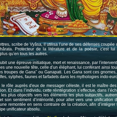
ettres, scribe de Vyâsa, il utilisa l'une de ses défenses coupé
rata. Protecteur de la litérature et de la poésie, c'est lui
us qu'en tous les autres.
l subit une épreuve initiatique, mort et renaissance, par l'interv
es une nouvelle tête, celle d'un éléphant, lui conférant ainsi tou
 ses troupes de Gana" ou Ganapati. Les Gana sont ces gnomes, 
lfes, sylphes, faunes et farfadets dans les mythologies indo-eu
 le rôle auprès d'eux de messager céleste, il est le maître de
tion. Et dans l’individu, cette réintégration s’effectue, dans l’é
s plus objectifs vers les éléments les plus subjectifs, autreme
 et son sentiment d’intériorité, pour aller vers une unificat
e remontée en sens contraire de la création, afin d’intégrer t
cipe unificateur absolu.